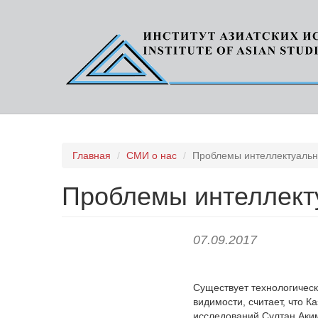
Перейти
Главная
СМИ о нас
Проблемы интеллектуальн
к
основному
Проблемы интеллект
содержанию
07.09.2017
Существует технологическ
видимости, считает, что К
исследований Султан Аки