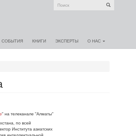
Форма
поиска
СОБЫТИЯ
КНИГИ
ЭКСПЕРТЫ
О НАС
а
е
" на телеканале "Алматы"
хстана, по всей
ектор Института азиатских
тия интеллектуальной