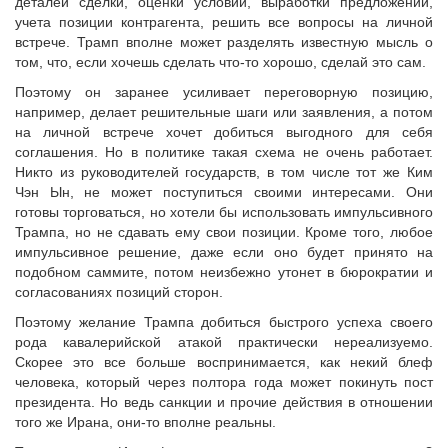
деталей сделки, оценки условий, выработки предложений,
учета позиции контрагента, решить все вопросы на личной
встрече. Трамп вполне может разделять известную мысль о
том, что, если хочешь сделать что-то хорошо, сделай это сам.
Поэтому он заранее усиливает переговорную позицию,
например, делает решительные шаги или заявления, а потом
на личной встрече хочет добиться выгодного для себя
соглашения. Но в политике такая схема не очень работает.
Никто из руководителей государств, в том числе тот же Ким
Чэн Ын, не может поступиться своими интересами. Они
готовы торговаться, но хотели бы использовать импульсивного
Трампа, но не сдавать ему свои позиции. Кроме того, любое
импульсивное решение, даже если оно будет принято на
подобном саммите, потом неизбежно утонет в бюрократии и
согласованиях позиций сторон.
Поэтому желание Трампа добиться быстрого успеха своего
рода кавалерийской атакой практически нереализуемо.
Скорее это все больше воспринимается, как некий блеф
человека, который через полтора года может покинуть пост
президента. Но ведь санкции и прочие действия в отношении
того же Ирана, они-то вполне реальны.