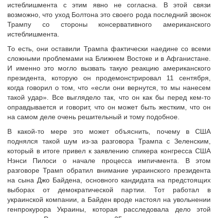
истеблишмента с этим явно не согласна. В этой связи
возможно, что уход Болтона это своего рода последний звонок
Трампу со стороны консервативного американского
истеблишмента.
То есть, они оставили Трампа фактически наедине со всеми
сложными проблемами на Ближнем Востоке и в Афганистане.
И именно это могло вызвать такую реакцию американского
президента, которую он продемонстрировал 11 сентября,
когда говорил о том, что «если они вернутся, то мы нанесем
такой удар». Все выглядело так, что он как бы перед кем-то
оправдывается и говорит, что он может быть жестким, что он
на самом деле очень решительный и тому подобное.
В какой-то мере это может объяснить, почему в США
поднялся такой шум из-за разговора Трампа с Зеленским,
который в итоге привел к заявлению спикера конгресса США
Нэнси Пилоси о начале процесса импичмента. В этом
разговоре Трамп обратил внимание украинского президента
на сына Джо Байдена, основного кандидата на предстоящих
выборах от демократической партии. Тот работал в
украинской компании, а Байден вроде настоял на увольнении
генпрокурора Украины, которая расследовала дело этой