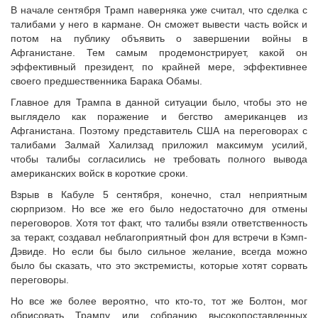
В начале сентября Трамп наверняка уже считал, что сделка с
талибами у него в кармане. Он сможет вывести часть войск и
потом на публику объявить о завершении войны в
Афганистане. Тем самым продемонстрирует, какой он
эффективный президент, по крайней мере, эффективнее
своего предшественника Барака Обамы.
Главное для Трампа в данной ситуации было, чтобы это не
выглядело как поражение и бегство американцев из
Афганистана. Поэтому представитель США на переговорах с
талибами Залмай Халилзад приложил максимум усилий,
чтобы талибы согласились не требовать полного вывода
американских войск в короткие сроки.
Взрыв в Кабуле 5 сентября, конечно, стал неприятным
сюрпризом. Но все же его было недостаточно для отмены
переговоров. Хотя тот факт, что талибы взяли ответственность
за теракт, создавал неблагоприятный фон для встречи в Кэмп-
Дэвиде. Но если бы было сильное желание, всегда можно
было бы сказать, что это экстремисты, которые хотят сорвать
переговоры.
Но все же более вероятно, что кто-то, тот же Болтон, мог
обрисовать Трампу или собранию высокопоставленных