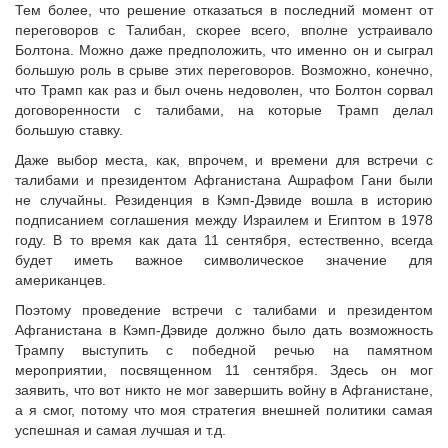
Тем более, что решение отказаться в последний момент от
переговоров с Талибан, скорее всего, вполне устраивало
Болтона. Можно даже предположить, что именно он и сыграл
большую роль в срыве этих переговоров. Возможно, конечно,
что Трамп как раз и был очень недоволен, что Болтон сорвал
договоренности с талибами, на которые Трамп делал
большую ставку.
Даже выбор места, как, впрочем, и времени для встречи с
талибами и президентом Афганистана Ашрафом Гани были
не случайны. Резиденция в Кэмп-Дэвиде вошла в историю
подписанием соглашения между Израилем и Египтом в 1978
году. В то время как дата 11 сентября, естественно, всегда
будет иметь важное символическое значение для
американцев.
Поэтому проведение встречи с талибами и президентом
Афганистана в Кэмп-Дэвиде должно было дать возможность
Трампу выступить с победной речью на памятном
мероприятии, посвященном 11 сентября. Здесь он мог
заявить, что вот никто не мог завершить войну в Афганистане,
а я смог, потому что моя стратегия внешней политики самая
успешная и самая лучшая и т.д.