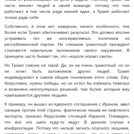
часто меняет людей в своей команде, потому что они
работают, в том числе ради некоей идеи, а Трамп работает
только ради себя.
Собственно, в этом нет, наверное, ничего особенного, тем
более если Трамп обеспечивает результат. Это должно вполне
устраивать тех же консервативных политиков из
республиканской партии. Не слишком грамотный президент
становится невольным заложником своего окружения. В
принципе часто бывает так, что «короля играет свита».
Но Трамп совсем не такой. Да, он не очень грамотный, но он
не хочет быть заложником других людей. Трамп
индивидуалист в самом общем понимании этого слова. Ему,
безусловно, нужны победы, но он хотел бы избежать тяжелых
и возможно непопулярных решений, тем более, которые ему
навязываются другими людьми.
К примеру, он вышел из ядерного соглашения с Ираном, ввел
санкции против этой страны, фактически лишив ее нефтяного
экспорта, признал Иерусалим столицей Израиля. Очевидно,
что все эти шаги куда-то ведут. В данном случае к
конфронтации. Потому что нельзя загнать опасного хищника,
например, тигра, в угол и не ожидать, что он в ответ не