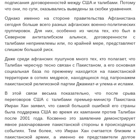
подписания договоренностей между США и талибами. Потому
что они, по сути, оказывались выведены за скобки уравнения.
Однако именно на стороне правительства Афганистана
сегодня больше всего разных афганских военно-политических
группировок. Для них, особенно из числа тех, кто был в
Северном антиталибском альянсе, договоренности с
талибами неприемлемы или, по крайней мере, представляют
слишком большой риск.
Даже среди афганских пуштунов много тех, кто полагает, что
Талибан чересчур тесно связан с Пакистаном, а его основная
социальная база по прежнему находится на пакистанской
территории в сотнях медресе, находящихся под патронажем
пакистанской религиозной партии Джамиат-и улема-и ислами.
В этой связи весьма показательно, что после срыва
переговоров США с талибами премьер-министр Пакистана
Имран Хан заявил, что самой большой ошибкой его страны
была поддержка США во время их кампании против Талибан
после 2001 года. Косвенно это заявление демонстрирует
явное разочарование пакистанской стороны в происходящих
событиях. Тем более, что Имран Хан считается близким к
пакистанской армии, а именно ее представители долгое