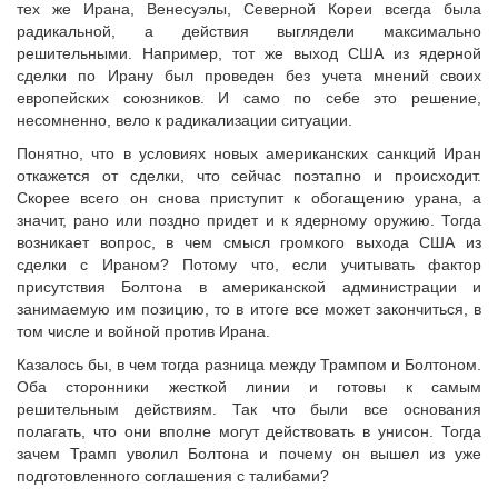
тех же Ирана, Венесуэлы, Северной Кореи всегда была
радикальной, а действия выглядели максимально
решительными. Например, тот же выход США из ядерной
сделки по Ирану был проведен без учета мнений своих
европейских союзников. И само по себе это решение,
несомненно, вело к радикализации ситуации.
Понятно, что в условиях новых американских санкций Иран
откажется от сделки, что сейчас поэтапно и происходит.
Скорее всего он снова приступит к обогащению урана, а
значит, рано или поздно придет и к ядерному оружию. Тогда
возникает вопрос, в чем смысл громкого выхода США из
сделки с Ираном? Потому что, если учитывать фактор
присутствия Болтона в американской администрации и
занимаемую им позицию, то в итоге все может закончиться, в
том числе и войной против Ирана.
Казалось бы, в чем тогда разница между Трампом и Болтоном.
Оба сторонники жесткой линии и готовы к самым
решительным действиям. Так что были все основания
полагать, что они вполне могут действовать в унисон. Тогда
зачем Трамп уволил Болтона и почему он вышел из уже
подготовленного соглашения с талибами?