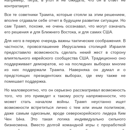
контратакует.
Все те советники Трампа, которые стояли за этим решением,
вполне отдавали себе отчет в будущем развитии ситуации. Но
сам Трамп, похоже, не очень осознавал, что могут означать
его решения и для Ближнего Востока, и для самих США.
Для него в первую очередь важны тактические соображения. В
частности, провозглашение Иерусалима столицей Израиля
предоставило возможность сделать некий жест в сторону
влиятельного еврейского сообщества США. Традиционно оно
поддерживает демократов, но на последних выборах многие
из них поддержали Трампа. Наверняка он думал и о
предстоящих президентских выборах, где ему также не
помешает поддержка.
Но маловероятно, что он серьезно рассматривал возможность
того, что это приведет к такому росту напряженности, что
может стать началом войны. Трамп неустанно ищет
возможности встретиться лично с тем или иным политиком,
даже самым одиозным, вроде северокорейского лидера Ким
Чен Ына. Это такая логика индивидуально сильного
бизнесмена. Вместо долгой командной игры с проработкой