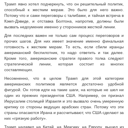
Трамп явно хотел подчеркнуть, что он решительный политик,
способный к жестким мерам. Это было для него важно.
Потому что и сами переговоры с талибами, и тайная встреча в
Кэмп-Дэвиде, и отставка Болтона, напротив, должны были
вызвать недоумение именно у сторонников жесткой линии.
Для последних важен не только сам процесс переговоров и
прочих шагов. Для них имеет значение именно финальная
готовность к жестким мерам. То есть, если сбили иранцы
американский беспилотник, то надо ответить и так далее.
Кроме того, американские стратеги правого толка следуют
стратегической линии, которая состоит из многих
составляющих.
Несомненно, что в целом Трамп для этой категории
американских политиков является достаточно удобной
фигурой. Он готов идти на такие шаги, на которые не шел ни
один из прежних президентов США. Например, он признал
Иерусалим столицей Израиля и это вызвало очень умеренную
критику со стороны ведущих арабских стран. Потому что эти
страны опасаются Ирана и рассчитывают, что США сделают за
них «грязную работу».
Трамп надавил на Китай, на Мексику, на Европу, вышел из