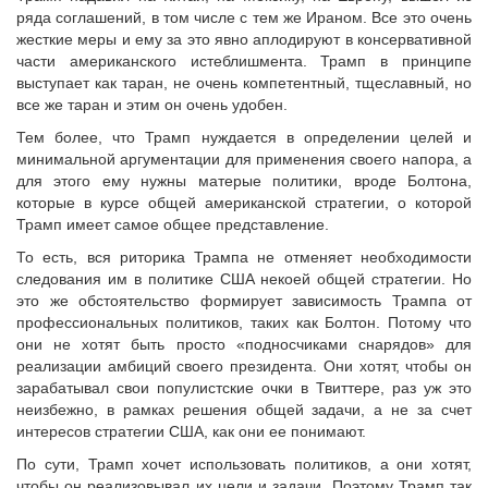
ряда соглашений, в том числе с тем же Ираном. Все это очень
жесткие меры и ему за это явно аплодируют в консервативной
части американского истеблишмента. Трамп в принципе
выступает как таран, не очень компетентный, тщеславный, но
все же таран и этим он очень удобен.
Тем более, что Трамп нуждается в определении целей и
минимальной аргументации для применения своего напора, а
для этого ему нужны матерые политики, вроде Болтона,
которые в курсе общей американской стратегии, о которой
Трамп имеет самое общее представление.
То есть, вся риторика Трампа не отменяет необходимости
следования им в политике США некоей общей стратегии. Но
это же обстоятельство формирует зависимость Трампа от
профессиональных политиков, таких как Болтон. Потому что
они не хотят быть просто «подносчиками снарядов» для
реализации амбиций своего президента. Они хотят, чтобы он
зарабатывал свои популистские очки в Твиттере, раз уж это
неизбежно, в рамках решения общей задачи, а не за счет
интересов стратегии США, как они ее понимают.
По сути, Трамп хочет использовать политиков, а они хотят,
чтобы он реализовывал их цели и задачи. Поэтому Трамп так