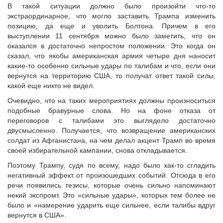
В такой ситуации должно было произойти что-то
экстраординарное, что могло заставить Трампа изменить
позицию, да еще и уволить Болтона. Причем в его
выступлении 11 сентября можно было заметить, что он
оказался в достаточно непростом положении. Это когда он
сказал, что якобы американская армия четыре дня наносит
какие-то особенно сильные удары по талибам и что, если они
вернутся на территорию США, то получат ответ такой силы,
какой еще никто не видел.
Очевидно, что на таких мероприятиях должны произноситься
подобные бравурные слова. Но на фоне отказа от
переговоров с талибами это выглядело достаточно
двусмысленно. Получается, что возвращение американских
солдат из Афганистана, на чем делал акцент Трамп во время
своей избирательной кампании, снова откладывается.
Поэтому Трампу, судя по всему, надо было как-то сгладить
негативный эффект от произошедших событий. Отсюда в его
речи появились тезисы, которые очень сильно напоминают
некий экспромт. Это «сильные удары», которых тем более не
было и «намерение ударить еще сильнее, если талибы вдруг
вернутся в США».