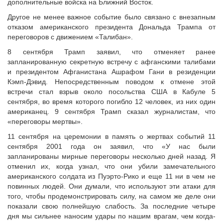
дополнительные войска на Ближний Восток.
Другое не менее важное событие было связано с внезапным
отказом американского президента Дональда Трампа от
переговоров с движением «Талибан».
8 сентября Трамп заявил, что отменяет ранее
запланированную секретную встречу с афганскими талибами
и президентом Афганистана Ашрафом Гани в резиденции
Кэмп-Дэвид. Непосредственным поводом к отмене этой
встречи стал взрыв около посольства США в Кабуле 5
сентября, во время которого погибло 12 человек, из них один
американец. 9 сентября Трамп сказал журналистам, что
«переговоры мертвы».
11 сентября на церемонии в память о жертвах событий 11
сентября 2001 года он заявил, что «У нас были
запланированы мирные переговоры несколько дней назад. Я
отменил их, когда узнал, что они убили замечательного
американского солдата из Пуэрто-Рико и еще 11 ни в чем не
повинных людей. Они думали, что используют эти атаки для
того, чтобы продемонстрировать силу, на самом же деле они
показали свою полнейшую слабость. За последние четыре
дня мы сильнее наносим удары по нашим врагам, чем когда-