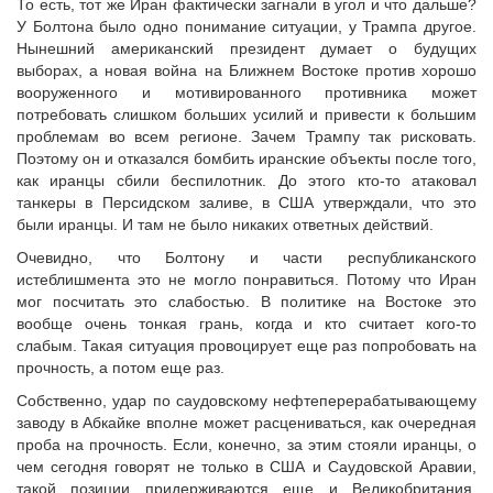
То есть, тот же Иран фактически загнали в угол и что дальше?
У Болтона было одно понимание ситуации, у Трампа другое.
Нынешний американский президент думает о будущих
выборах, а новая война на Ближнем Востоке против хорошо
вооруженного и мотивированного противника может
потребовать слишком больших усилий и привести к большим
проблемам во всем регионе. Зачем Трампу так рисковать.
Поэтому он и отказался бомбить иранские объекты после того,
как иранцы сбили беспилотник. До этого кто-то атаковал
танкеры в Персидском заливе, в США утверждали, что это
были иранцы. И там не было никаких ответных действий.
Очевидно, что Болтону и части республиканского
истеблишмента это не могло понравиться. Потому что Иран
мог посчитать это слабостью. В политике на Востоке это
вообще очень тонкая грань, когда и кто считает кого-то
слабым. Такая ситуация провоцирует еще раз попробовать на
прочность, а потом еще раз.
Собственно, удар по саудовскому нефтеперерабатывающему
заводу в Абкайке вполне может расцениваться, как очередная
проба на прочность. Если, конечно, за этим стояли иранцы, о
чем сегодня говорят не только в США и Саудовской Аравии,
такой позиции придерживаются еще и Великобритания,