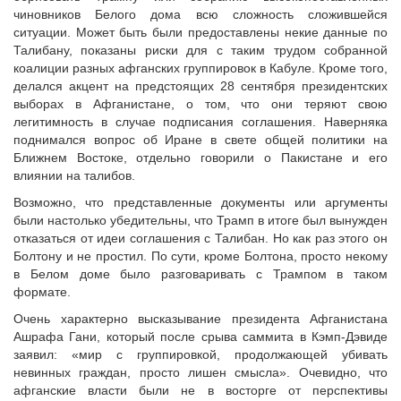
чиновников Белого дома всю сложность сложившейся
ситуации. Может быть были предоставлены некие данные по
Талибану, показаны риски для с таким трудом собранной
коалиции разных афганских группировок в Кабуле. Кроме того,
делался акцент на предстоящих 28 сентября президентских
выборах в Афганистане, о том, что они теряют свою
легитимность в случае подписания соглашения. Наверняка
поднимался вопрос об Иране в свете общей политики на
Ближнем Востоке, отдельно говорили о Пакистане и его
влиянии на талибов.
Возможно, что представленные документы или аргументы
были настолько убедительны, что Трамп в итоге был вынужден
отказаться от идеи соглашения с Талибан. Но как раз этого он
Болтону и не простил. По сути, кроме Болтона, просто некому
в Белом доме было разговаривать с Трампом в таком
формате.
Очень характерно высказывание президента Афганистана
Ашрафа Гани, который после срыва саммита в Кэмп-Дэвиде
заявил: «мир с группировкой, продолжающей убивать
невинных граждан, просто лишен смысла». Очевидно, что
афганские власти были не в восторге от перспективы