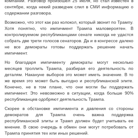
компании. Разговор произошел 25 июля, но стал известен в
сентябре, когда некий разведчик слил в СМИ информацию о
содержании разговора.
Возможно, что этот как раз колокол, который звонит по Трампу.
Хотя понятно, что импичмент Трампа маловероятен. В
контролируемом республиканцами сенате никогда не удастся
собрать две трети голосов сенаторов. Да и в конгрессе далеко
не все демократы готовы поддержать решение начать
импичмент.
Но благодаря импичменту демократы могут несколько
месяцев троллить Трампа, разбирая его деятельность по
деталям. Накануне выборов это может иметь значение. В то
же время это может быть выгодно и республиканской элите.
Конечно, не в том плане, что они могли бы поддержать
импичмент. Это невозможно в ситуации, когда больше 90%
республиканцев одобряют деятельность Трампа.
Скорее в обстановке импичмента и давления со стороны
демократов для Трампа очень важна поддержка
республиканской элиты и Трамп должен будет учитывать ее
мнение. В свою очередь в обмен они могут потребовать от
Трампа принятия тех или иных решений.