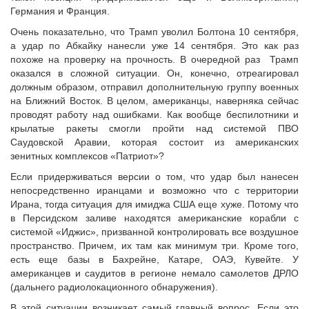
Германия и Франция.
Очень показательно, что Трамп уволил Болтона 10 сентября,
а удар по Абкайку нанесли уже 14 сентября. Это как раз
похоже на проверку на прочность. В очередной раз Трамп
оказался в сложной ситуации. Он, конечно, отреагировал
должным образом, отправил дополнительную группу военных
на Ближний Восток. В целом, американцы, наверняка сейчас
проводят работу над ошибками. Как вообще беспилотники и
крылатые ракеты смогли пройти над системой ПВО
Саудовской Аравии, которая состоит из американских
зенитных комплексов «Патриот»?
Если придерживаться версии о том, что удар был нанесен
непосредственно иранцами и возможно что с территории
Ирана, тогда ситуация для имиджа США еще хуже. Потому что
в Персидском заливе находятся американские корабли с
системой «Иджис», призванной контролировать все воздушное
пространство. Причем, их там как минимум три. Кроме того,
есть еще базы в Бахрейне, Катаре, ОАЭ, Кувейте. У
американцев и саудитов в регионе немало самолетов ДРЛО
(дальнего радиолокационного обнаружения).
В этой ситуации возникает самый главный вопрос. Если это