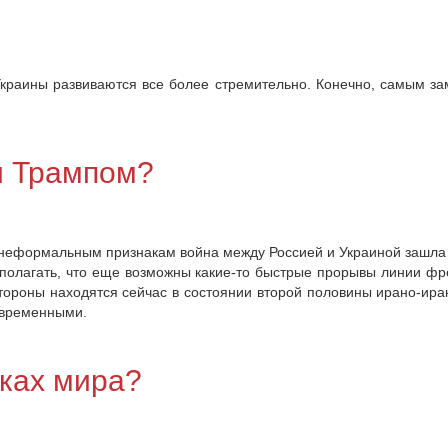
краины развиваются все более стремительно. Конечно, самым за
и Трампом?
еформальным признакам война между Россией и Украиной зашла в
 полагать, что еще возможны какие-то быстрые прорывы линии ф
оны находятся сейчас в состоянии второй половины ирано-иракс
евременными.
ках мира?