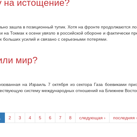
у на истощение?
ельно зашла в позиционный тупик. Хотя на фронте продолжаются ло
и на Токмак к осени увязло в российской обороне и фактически п
их больших усилий и связано с серьезными потерями.
или мир?
зованная на Израиль 7 октября из сектора Газа боевиками при
существующую систему международных отношений на Ближнем Восто
1
2
3
4
5
6
7
8
следующая ›
последняя 