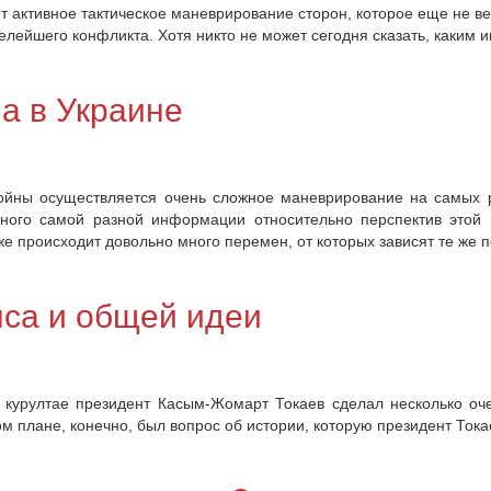
т активное тактическое маневрирование сторон, которое еще не в
елейшего конфликта. Хотя никто не может сегодня сказать, каким 
а в Украине
войны осуществляется очень сложное маневрирование на самых р
ного самой разной информации относительно перспектив этой в
е происходит довольно много перемен, от которых зависят те же 
нса и общей идеи
 курултае президент Касым-Жомарт Токаев сделал несколько оч
вом плане, конечно, был вопрос об истории, которую президент То