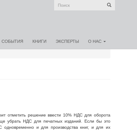
Форма
поиска
СОБЫТИЯ
КНИГИ
ЭКСПЕРТЫ
О НАС
оит отметить решение ввести 10% НДС для оборота
бще убрать НДС для печатных изданий. Если бы это
 одновременно и для производства книг, и для их