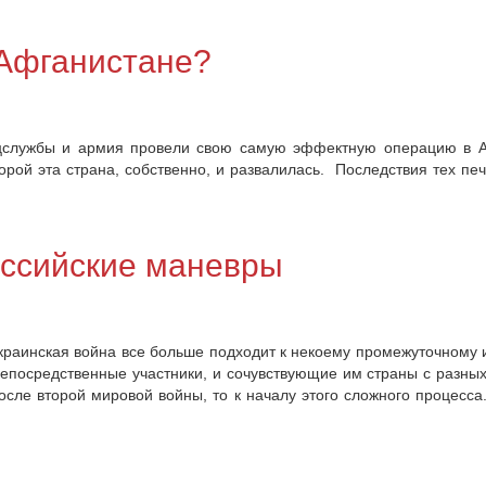
Афганистане?
пецслужбы и армия провели свою самую эффектную операцию в 
орой эта страна, собственно, и развалилась. Последствия тех п
оссийские маневры
краинская война все больше подходит к некоему промежуточному ито
епосредственные участники, и сочувствующие им страны с разных с
сле второй мировой войны, то к началу этого сложного процесса