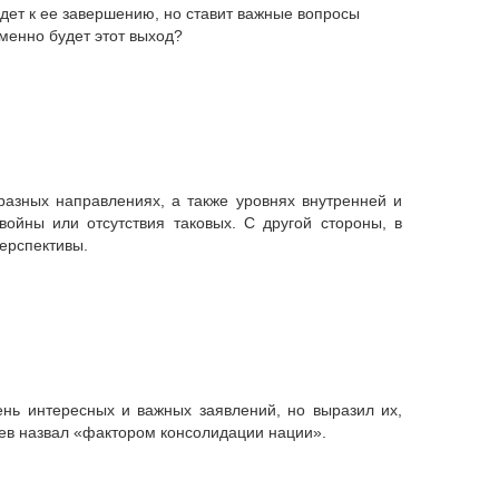
едет к ее завершению, но ставит важные вопросы
именно будет этот выход?
азных направлениях, а также уровнях внутренней и
ойны или отсутствия таковых. С другой стороны, в
перспективы.
ень интересных и важных заявлений, но выразил их,
каев назвал «фактором консолидации нации».