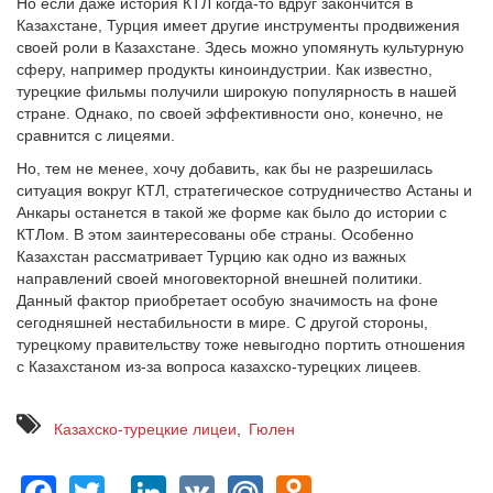
Но если даже история КТЛ когда-то вдруг закончится в
Казахстане, Турция имеет другие инструменты продвижения
своей роли в Казахстане. Здесь можно упомянуть культурную
сферу, например продукты киноиндустрии. Как известно,
турецкие фильмы получили широкую популярность в нашей
стране. Однако, по своей эффективности оно, конечно, не
сравнится с лицеями.
Но, тем не менее, хочу добавить, как бы не разрешилась
ситуация вокруг КТЛ, стратегическое сотрудничество Астаны и
Анкары останется в такой же форме как было до истории с
КТЛом. В этом заинтересованы обе страны. Особенно
Казахстан рассматривает Турцию как одно из важных
направлений своей многовекторной внешней политики.
Данный фактор приобретает особую значимость на фоне
сегодняшней нестабильности в мире. С другой стороны,
турецкому правительству тоже невыгодно портить отношения
с Казахстаном из-за вопроса казахско-турецких лицеев.
Казахско-турецкие лицеи
Гюлен
Facebook
Twitter
LinkedIn
VK
Mail.Ru
Odnoklassn