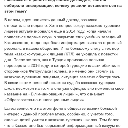
собирали информацию, почему решили остановиться на
этой теме?
В целом, идея написать данный доклад возникла
относительно недавно. Хотя вопрос вокруг казахско-турецких
лицеев актуализировался еще в 2014 году, когда начали
появляться первые слухи о закрытии этих учебных заведений.
Как известно, тогда подобная информация вызвала огромный
резонанс в нашем обществе. И по большому счету с тех пор
тема казахско-турецких лицеев (КТЛ) не уходила с повестки
дня. После же того, как в Турции произошла попытка
переворота в 2016 году, в которой турецкие власти обвинили
сторонников Фетхуллаха Гюлена, а именно они стояли за
казахско-турецкими лицеями, ситуация заметно обострилась.
В связи с этим неясной остается судьба казахско-турецких
школ, несмотря на то, что они уже официально поменяли свое
название на «Білім-инновация лицейі», что означает
«Образовательно-инновационные лицеи».
Естественно, что на этом фоне в обществе возник большой
интерес к данной проблематике, особенно, с учетом того,
сколько детей учится в казахско-турецких школах. Тем более,
что в Казахстане был серьезный информационный вакуум по