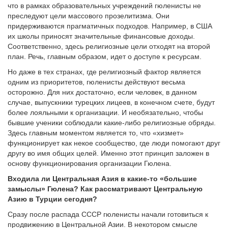
что в рамках образовательных учреждений гюленисты не
преследуют цели массового прозелитизма. Они
придерживаются прагматичных подходов. Например, в США
их школы приносят значительные финансовые доходы.
Соответственно, здесь религиозные цели отходят на второй
план. Речь, главным образом, идет о доступе к ресурсам.
Но даже в тех странах, где религиозный фактор является
одним из приоритетов, гюленисты действуют весьма
осторожно. Для них достаточно, если человек, в данном
случае, выпускники турецких лицеев, в конечном счете, будут
более лояльными к организации. И необязательно, чтобы
бывшие ученики соблюдали какие-либо религиозные обряды.
Здесь главным моментом является то, что «хизмет»
функционирует как некое сообщество, где люди помогают друг
другу во имя общих целей. Именно этот принцип заложен в
основу функционирования организации Гюлена.
Входила ли Центральная Азия в какие-то «большие
замыслы» Гюлена? Как рассматривают Центральную
Азию в Турции сегодня?
Сразу после распада СССР гюленисты начали готовиться к
продвижению в Центральной Азии. В некотором смысле