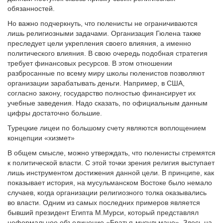
обязанностей.
Но важно подчеркнуть, что гюленисты не ограничиваются
лишь религиозными задачами. Организация Гюлена также
преследует цели укрепления своего влияния, а именно
политического влияния. В свою очередь подобная стратегия
требует финансовых ресурсов. В этом отношении
разбросанные по всему миру школы гюленистов позволяют
организации зарабатывать деньги. Например, в США,
согласно закону, государство полностью финансирует их
учебные заведения. Надо сказать, по официальным данным
цифры достаточно большие.
Турецкие лицеи по большому счету являются воплощением
концепции «хизмет»
В общем смысле, можно утверждать, что гюленисты стремятся
к политической власти. С этой точки зрения религия выступает
лишь инструментом достижения данной цели. В принципе, как
показывает история, на мусульманском Востоке было немало
случаев, когда организации религиозного толка оказывались
во власти. Одним из самых последних примеров является
бывший президент Египта М.Мурси, который представлял
неформальное объединение «Братья-мусульмане». Здесь на