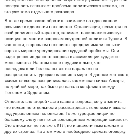
поверхность всплывает проблема политического ислама, но
это уже тема отдельного разговора.
В то же время важно обратить внимание на одно важное
различие в идеологии гюленистов. Организация, несмотря на
свой религиозный характер, занимает националистическую
позицию по многим вопросам внутренней политики Турции. В
частности, в прошлом гюленисты предпринимали попытки
сорвать мирное урегулирование курдской проблемы. Они
видят решение данного вопроса в ассимиляции курдского
меньшинства. На этом фоне неудивительно, что
последователи Гюлена пытаются параллельно
распространить турецкое влияние в мире. В данном контексте,
«хизмет» всегда воспринималась как «мягкая сила» Анкары,
по крайней мере, так было до начала конфликта между
Гюленом и Эрдоганом.
Относительно второй части вашего вопроса, хочу отметить,
что нельзя по отдельности рассматривать гюленизм и школы
под управлением гюленистов. Те же турецкие лицеи по
большому счету являются воплощением концепции «хизмет».
Это относится не только к КТЛ, но и аналогичным школам в
других странах. На этом месте необходимо сделать оговорку,