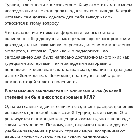
Турции, в частности и в Казахстане. Хочу отметить, что в моем
исследовании я не стал делать однозначного вывода. Каждый
читатель сам должен сделать для себя вывод: как он
относится к этому вопросу.
Что касается источников информации, их было много,
начиная от общедоступных материалов, среди которых книги,
доклады, статьи, заканчивая опросами, мнениями множества
экспертов, интервью. Здесь важно подчеркнуть, до
сегодняшнего дня было написано достаточно много книг, как
турецкими экспертами, так и западными авторами о
гюленизме, и основная часть таких исследований на турецком
и английском языках. Возможно, поэтому в нашей стране
немного людей знают о гюленистах.
В чем именно заключается «гюленизм» и как (в какой
степени) он был инкорпорирован в КТЛ?
Одна из главных идей гюленизма сводится к распространению
исламских ценностей, как в самой Турции, так и в мире. Это
реализуется с помощью концепции «хизмет», что в переводе
значит «служение». Поэтому, они, открывая школы и другие
учебные заведения в разных странах мира, воспринимают
данный поступок сквозь призму своих религиозных