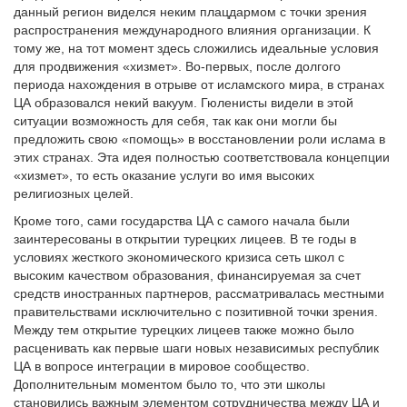
данный регион виделся неким плацдармом с точки зрения
распространения международного влияния организации. К
тому же, на тот момент здесь сложились идеальные условия
для продвижения «хизмет». Во-первых, после долгого
периода нахождения в отрыве от исламского мира, в странах
ЦА образовался некий вакуум. Гюленисты видели в этой
ситуации возможность для себя, так как они могли бы
предложить свою «помощь» в восстановлении роли ислама в
этих странах. Эта идея полностью соответствовала концепции
«хизмет», то есть оказание услуги во имя высоких
религиозных целей.
Кроме того, сами государства ЦА с самого начала были
заинтересованы в открытии турецких лицеев. В те годы в
условиях жесткого экономического кризиса сеть школ с
высоким качеством образования, финансируемая за счет
средств иностранных партнеров, рассматривалась местными
правительствами исключительно с позитивной точки зрения.
Между тем открытие турецких лицеев также можно было
расценивать как первые шаги новых независимых республик
ЦА в вопросе интеграции в мировое сообщество.
Дополнительным моментом было то, что эти школы
становились важным элементом сотрудничества между ЦА и