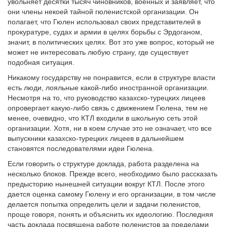
увольняет десятки тысяч чиновников, военных и заявляет, что
они члены некоей тайной гюленистской организации. Он
полагает, что Гюлен использовал своих представителей в
прокуратуре, судах и армии в целях борьбы с Эрдоганом,
значит, в политических целях. Вот это уже вопрос, который не
может не интересовать любую страну, где существует
подобная ситуация.
Никакому государству не понравится, если в структуре власти
есть люди, лояльные какой-либо иностранной организации.
Несмотря на то, что руководство казахско-турецких лицеев
опровергает какую-либо связь с движением Гюлена, тем не
менее, очевидно, что КТЛ входили в школьную сеть этой
организации. Хотя, ни в коем случае это не означает, что все
выпускники казахско-турецких лицеев в дальнейшем
становятся последователями идеи Гюлена.
Если говорить о структуре доклада, работа разделена на
несколько блоков. Прежде всего, необходимо было рассказать
предысторию нынешней ситуации вокруг КТЛ. После этого
дается оценка самому Гюлену и его организации, в том числе
делается попытка определить цели и задачи гюленистов,
проще говоря, понять и объяснить их идеологию. Последняя
часть доклада посвящена работе гюленистов за пределами