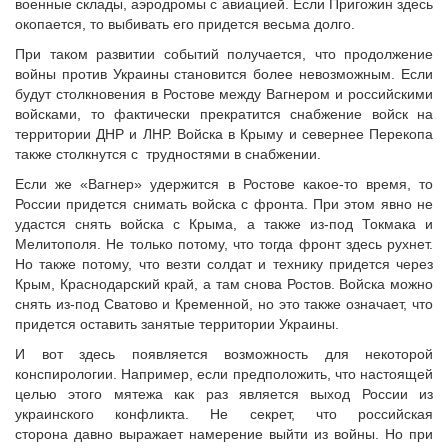
военные склады, аэродромы с авиацией. Если Пригожин здесь
окопается, то выбивать его придется весьма долго.
При таком развитии событий получается, что продолжение
войны против Украины становится более невозможным. Если
будут столкновения в Ростове между Вагнером и российскими
войсками, то фактически прекратится снабжение войск на
территории ДНР и ЛНР. Войска в Крыму и севернее Перекопа
также столкнутся с трудностями в снабжении.
Если же «Вагнер» удержится в Ростове какое-то время, то
России придется снимать войска с фронта. При этом явно не
удастся снять войска с Крыма, а также из-под Токмака и
Мелитополя. Не только потому, что тогда фронт здесь рухнет.
Но также потому, что везти солдат и технику придется через
Крым, Краснодарский край, а там снова Ростов. Войска можно
снять из-под Сватово и Кременной, но это также означает, что
придется оставить занятые территории Украины.
И вот здесь появляется возможность для некоторой
конспирологии. Например, если предположить, что настоящей
целью этого мятежа как раз является выход России из
украинского конфликта. Не секрет, что российская
сторона давно выражает намерение выйти из войны. Но при