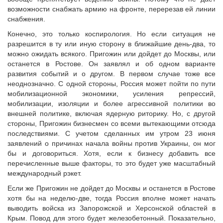
возможности снабжать армию на фронте, перерезав ей линии
снабжения.
Конечно, это только коспирология. Но если ситуация не
разрешится в ту или иную сторону в ближайшие день-два, то
можно ожидать всякого. Пригожин или дойдет до Москвы, или
останется в Ростове. Он заявлял и об одном варианте
развития событий и о другом. В первом случае тоже все
неоднозначно. С одной стороны, Россия может пойти по пути
мобилизационной экономики, усиления репрессий,
мобилизации, изоляции и более агрессивной политики во
внешней политике, включая ядерную риторику. Но, с другой
стороны, Пригожин бизнесмен со всеми вытекающими отсюда
последствиями. С учетом сделанных им утром 23 июня
заявлений о причинах начала войны против Украины, он мог
бы и договориться. Хотя, если к бизнесу добавить все
перечисленные выше факторы, то это будет уже масштабный
международный рэкет.
Если же Пригожин не дойдет до Москвы и останется в Ростове
хотя бы на неделю-две, тогда Россия вполне может начать
выводить войска из Запорожской и Херсонской областей в
Крым. Повод для этого будет железобетонный. Показательно,