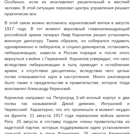
Особенно, если их возглавляет решительный и жесткий
человек. В этой ситуации перехват центра управления решает
практически все.
В этой связи можно вспомнить корниловский мятеж в августе
1917 года. В тот момент верховный главнокомандующий
российской армии генерал Лавр Корнилов решил установить
военную диктатуру. Таким образом, он собирался подавить
одновременно и либералов, и социал-демократов, остановить
либерализацию, навести в России порядок и после этого
вернуться к войне с Германией. Корнилов утверждал, что хаос
вследствие либерализации в тылу приводит к ослаблению
армии, к отсутствию дисциплины, вследствие чего целые
полки отказываются идти в наступление. Много разговоров
было также о предательстве в правительстве, которое тогда
возглавлял Александр Керенский.
Корнилов направил на Петроград 3-ий конный корпус и два
полка так называемой Дикой дивизии, Ингушский и
Черкесский. Характерно, что это произошло в момент неудач
на фронте. 21 августа 1917 года германские войска заняли
Ригу. 25 августа в отставку подали члены правительства из
кадетской партии, которые поддерживали идею установления
сильной власти в лице Корнилова. 26 августа Керенский