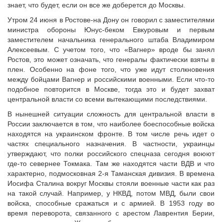
знает, что будет, если он все же доберется до Москвы.
Утром 24 июня в Ростове-на Дону он говорил с заместителями
министра обороны Юнус-беком Евкуровым и первым
заместителем начальника генерального штаба Владимиром
Алексеевым. С учетом того, что «Вагнер» вроде бы занял
Ростов, это может означать, что генералы фактически взяты в
плен. Особенно на фоне того, что уже идут столкновения
между бойцами Вагнер и российскими военными. Если что-то
подобное повторится в Москве, тогда это и будет захват
центральной власти со всеми вытекающими последствиями.
В нынешней ситуации сложность для центральной власти в
России заключается в том, что наиболее боеспособные войска
находятся на украинском фронте. В том числе речь идет о
частях специального назначения. В частности, украинцы
утверждают, что полки российского спецназа сегодня воюют
где-то севернее Токмака. Там же находятся части ВДВ и что
характерно, подмосковная 2-я Таманская дивизия. В времена
Иосифа Сталина вокруг Москвы стояли военные части как раз
на такой случай. Например, у НКВД, потом МВД, были свои
войска, способные сражаться и с армией. В 1953 году во
время переворота, связанного с арестом Лаврентия Берии,