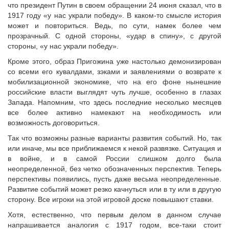
что президент Путин в своем обращении 24 июня сказал, что в
1917 году «у нас украли победу». В каком-то смысле история
может и повториться. Ведь, по сути, намек более чем
прозрачный. С одной стороны, «удар в спину», с другой
стороны, «у нас украли победу».
Кроме этого, образ Пригожина уже настолько демонизирован
со всеми его кувалдами, зэками и заявлениями о возврате к
мобилизационной экономике, что на его фоне нынешние
российские власти выглядят чуть лучше, особенно в глазах
Запада. Напомним, что здесь последние несколько месяцев
все более активно намекают на необходимость или
возможность договориться.
Так что возможны разные варианты развития событий. Но, так
или иначе, мы все приближаемся к некой развязке. Ситуация и
в войне, и в самой России слишком долго была
неопределенной, без четко обозначенных перспектив. Теперь
перспективы появились, пусть даже весьма неопределенные.
Развитие событий может резко качнуться или в ту или в другую
сторону. Все игроки на этой игровой доске повышают ставки.
Хотя, естественно, что первым делом в данном случае
напрашивается аналогия с 1917 годом, все-таки стоит