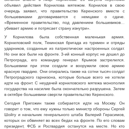
объявил действия Корнилова мятежом. Корнилов в свою
очередь заявил, что правительство Керенского вместе с
большевиками договаривается с немцами о сдаче.
«Временное правительство, под давлением большевиков…
убивает армию и потрясает страну изнутри».
У Корнилова была собственная маленькая армия.
Корниловский полк, Текинская бригада из туркмен и отряды
ударников, созданные из патриотически настроенных солдат.
Но они все были на фронте. 3-ий конный корпус не дошел до
Петрограда, его командир генерал Крымов застрелился.
Большевики при этом создали и вооружили свою армию
красную гвардию. Они опирались также на сотни тысяч солдат
Петроградского гарнизона, которые больше всего не хотели
идти на фронт. С неудачей корниловского мятежа монополия
государства на насилие была окончательно разрушена. Затем
в октябре большевики свергли правительство Керенского.
Сегодня Пригожин также собирается идти на Москву. Он
говорит о том, что ему нужны только министр обороны Сергей
Шойгу и начальник генерального штаба Валерий Герасимов,
которых он обвиняет во всех бедах на фронте. По его словам
президент, ФСБ и Росгвардия останутся на месте. Но кто