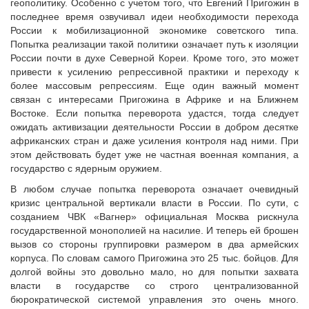
геополитику. Особенно с учетом того, что Евгений Пригожин в
последнее время озвучивал идеи необходимости перехода
России к мобилизационной экономике советского типа.
Попытка реализации такой политики означает путь к изоляции
России почти в духе Северной Кореи. Кроме того, это может
привести к усилению репрессивной практики и переходу к
более массовым репрессиям. Еще один важный момент
связан с интересами Пригожина в Африке и на Ближнем
Востоке. Если попытка переворота удастся, тогда следует
ожидать активизации деятельности России в добром десятке
африканских стран и даже усиления контроля над ними. При
этом действовать будет уже не частная военная компания, а
государство с ядерным оружием.
В любом случае попытка переворота означает очевидный
кризис центральной вертикали власти в России. По сути, с
созданием ЧВК «Вагнер» официальная Москва рискнула
государственной монополией на насилие. И теперь ей брошен
вызов со стороны группировки размером в два армейских
корпуса. По словам самого Пригожина это 25 тыс. бойцов. Для
долгой войны это довольно мало, но для попытки захвата
власти в государстве со строго централизованной
бюрократической системой управления это очень много.