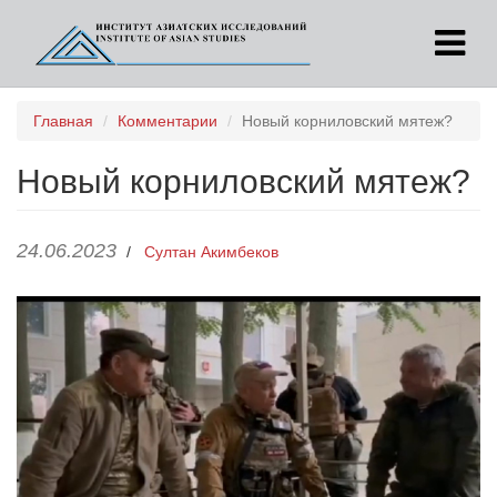
Перейти
Главная
Комментарии
Новый корниловский мятеж?
к
основному
Новый корниловский мятеж?
содержанию
24.06.2023
/
Султан Акимбеков