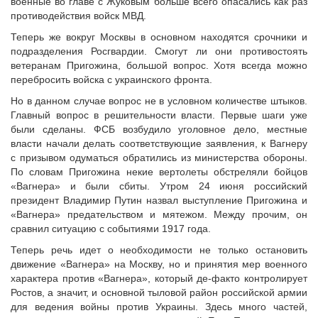
военные во главе с Жуковым больше всего опасались как раз
противодействия войск МВД.
Теперь же вокруг Москвы в основном находятся срочники и
подразделения Росгвардии. Смогут ли они противостоять
ветеранам Пригожина, большой вопрос. Хотя всегда можно
перебросить войска с украинского фронта.
Но в данном случае вопрос не в условном количестве штыков.
Главный вопрос в решительности власти. Первые шаги уже
были сделаны. ФСБ возбудило уголовное дело, местные
власти начали делать соответствующие заявления, к Вагнеру
с призывом одуматься обратились из министерства обороны.
По словам Пригожина некие вертолеты обстреляли бойцов
«Вагнера» и были сбиты. Утром 24 июня российский
президент Владимир Путин назвал выступление Пригожина и
«Вагнера» предательством и мятежом. Между прочим, он
сравнил ситуацию с событиями 1917 года.
Теперь речь идет о необходимости не только остановить
движение «Вагнера» на Москву, но и принятия мер военного
характера против «Вагнера», который де-факто контролирует
Ростов, а значит, и основной тыловой район российской армии
для ведения войны против Украины. Здесь много частей,