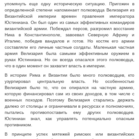
упомянуть еще одну историческую ситуацию. Пригожин в
определенной степени напоминает полководца Велизария из
Византийской империи времен правления императора
Юстиниана. Он был один из самых эффективных командиров
византийской армии. Побеждал персов, разгромил восстание
Ника в Константинополе, завоевал Северную Африку и
Италию, победив вандалов и готов. Но костяк его армии
составляли его личные частные солдаты. Маленькая частная
армия Велизария была самыми эффективным оружием в
руках Юстиниана. Но он всегда опасался этого полководца,
что в один момент он захватит власть в империи.
В истории Рима и Византии было много полководцев, кто
узурпировал центральную власть. Но особенностью
Велизария было то, что он опирался на частную армию,
которую финансировал сам из своих доходов, в том числе с
военных походов. Поэтому Велизария старались держать
далеко от столицы и ограничивали в ресурсах и полномочиях,
пытались противопоставить ему других полководцев.
Юстиниан знал, как управлять потенциально опасным
противником.
В принципе успех мятежей римских или византийских