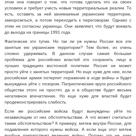
этом она говорит о том, что готова сделать это на своих
условиях и требует учесть новые территориальные реалии. То
есть, оставить за ней занимаемые украинские территории,
заморозиться, а потом переходить к переговорам. Однако с
этим не согласны украинцы. Они заявляют, что будут воевать
до выхода на границы 1991 года.
Фактически это тупик. Но так ли уж нужны России все эти
занятые ею украинские территории? Тем более, их очень
сложно удерживать. В данном случае самая большая
проблема для российских властей это сохранить лицо в
лучших традициях восточной политики. Россия не может
просто уйти с занятых территорий. Но еще хуже для нее, если
российская армия потерпит поражение в ходе войны и будет
вынуждена уйти с позором. Патриотические круги российского
общества этого не простят, да и в обществе будет весьма
негативное впечатление. Но еще хуже для властей будет
продемонстрировать слабость.
Если же российские войска будут вынуждены уйти по
независящим от них обстоятельствам. А что может считаться
таким обстоятельством? К примеру, мятеж внутри России, для
подавления которого нужны войска. А если еще этот мятеж
вообще препятствует ведению войны. Потому что не дает