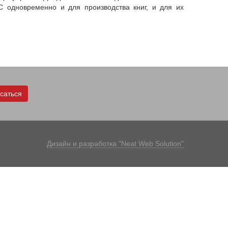
 одновременно и для производства книг, и для их
саться
Дизайн и разработка "Neat Web Solution"