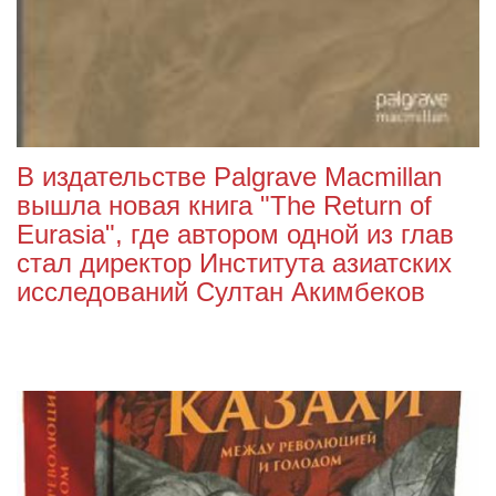
В издательстве Palgrave Macmillan
вышла новая книга "The Return of
Eurasia", где автором одной из глав
стал директор Института азиатских
исследований Султан Акимбеков