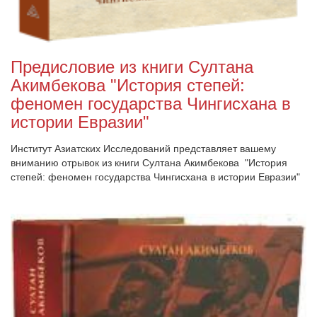
Предисловие из книги Султана
Акимбекова "История степей:
феномен государства Чингисхана в
истории Евразии"
Институт Азиатских Исследований представляет вашему
вниманию отрывок из книги Султана Акимбекова "История
степей: феномен государства Чингисхана в истории Евразии"