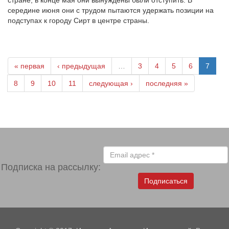
стране, в конце мая они вынуждены были отступить. В
середине июня они с трудом пытаются удержать позиции на
подступах к городу Сирт в центре страны.
« первая
‹ предыдущая
…
3
4
5
6
7
8
9
10
11
следующая ›
последняя »
Подписка на рассылку:
Подписаться