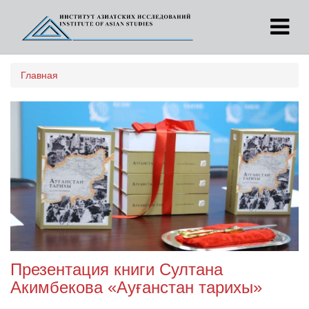
Перейти
Главная
к
основному
содержанию
Презентация книги Султана
Акимбекова «Ауғанстан тарихы»